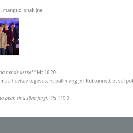
ve, mängud, snäk jne.
na nende keskel.“
Mt 18:20
 muu huvitav tegevus, nt pallimäng jm. Kui tunned, et sul pol
a peab sinu sõna järgi.“
Ps 119:9