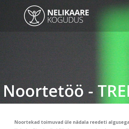
Skip
to
content
Noortetöö - TR
Noortekad toimuvad üle nädala reedeti algusega 