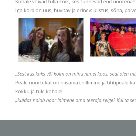
Kohale võivad tulla kõik, kes tunnevad end noorena!!!
Iga kord on uus, huvitav ja erinev: ülistus, sõna, pal
„Sest kus kaks või kolm on minu nimel koos, seal olen mi
Peale noortekat on niisama chillimine ja tihtipeale ka
kokku ja tule kohale!
„Kuidas hoiab noor inimene oma teeraja selge? Kui ta sed