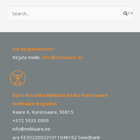
S
e
a
r
Sul on palvesoov?
c
Kirjuta meile:
info@nelikaare.ee
h
f
o
r
Eesti Kristliku Nelipühi Kiriku Kuressaare
:
Nelikaare Kogudus
Kaare 6, Kuressaare, 93815
+372 5333 0009
info@nelikaare.ee
a/a EE302200221011046162 Swedbank