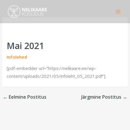
Skip
to
content
Mai 2021
Infolehed
[pdf-embedder url=”https://nelikaare.ee/wp-
content/uploads/2021/05/infoleht_05_2021.pdf”]
←
Eelmine Postitus
Järgmine Postitus
→